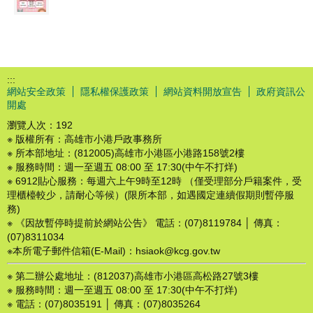
:::
網站安全政策
隱私權保護政策
網站資料開放宣告
政府資訊公
開處
瀏覽人次：
192
※ 版權所有：高雄市小港戶政事務所
※ 所本部地址：(812005)高雄市小港區小港路158號2樓
※ 服務時間：週一至週五 08:00 至 17:30(中午不打烊)
※ 6912貼心服務：每週六上午9時至12時 （僅受理部分戶籍案件，受
理櫃檯較少，請耐心等候）(限所本部，如遇國定連續假期則暫停服
務)
※ 《因故暫停時提前於網站公告》 電話：(07)8119784 │ 傳真：
(07)8311034
※本所電子郵件信箱(E-Mail)：hsiaok@kcg.gov.tw
※ 第二辦公處地址：(812037)高雄市小港區高松路27號3樓
※ 服務時間：週一至週五 08:00 至 17:30(中午不打烊)
※ 電話：(07)8035191 │ 傳真：(07)8035264