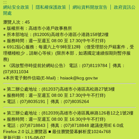
:::
網站安全政策
隱私權保護政策
網站資料開放宣告
政府資訊公
開處
瀏覽人次：
45
※ 版權所有：高雄市小港戶政事務所
※ 所本部地址：(812005)高雄市小港區小港路158號2樓
※ 服務時間：週一至週五 08:00 至 17:30(中午不打烊)
※ 6912貼心服務：每週六上午9時至12時 （僅受理部分戶籍案件，受
理櫃檯較少，請耐心等候）(限所本部，如遇國定連續假期則暫停服
務)
※ 《因故暫停時提前於網站公告》 電話：(07)8119784 │ 傳真：
(07)8311034
※本所電子郵件信箱(E-Mail)：hsiaok@kcg.gov.tw
※ 第二辦公處地址：(812037)高雄市小港區高松路27號3樓
※ 服務時間：週一至週五 08:00 至 17:30(中午不打烊)
※ 電話：(07)8035191 │ 傳真：(07)8035264
※ 第三辦公處地址：(812039)高雄市小港區鳳林路126巷12之1號2樓
※ 服務時間：週一至週五 08:00 至 16:30(中午不打烊)
※ 電話：(07)8718843 │ 傳真：(07)8718848 建議使用IE 6.0或
Firefox 2.0 以上瀏覽器 ■ 最佳瀏覽螢幕解析度1024x768
更新日期：
115-08-07