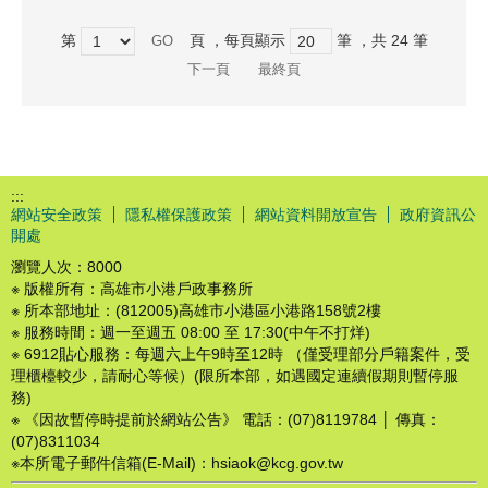
第
頁
，每頁顯示
筆
，共
24
筆
下一頁
最終頁
:::
網站安全政策
隱私權保護政策
網站資料開放宣告
政府資訊公
開處
瀏覽人次：
8000
※ 版權所有：高雄市小港戶政事務所
※ 所本部地址：(812005)高雄市小港區小港路158號2樓
※ 服務時間：週一至週五 08:00 至 17:30(中午不打烊)
※ 6912貼心服務：每週六上午9時至12時 （僅受理部分戶籍案件，受
理櫃檯較少，請耐心等候）(限所本部，如遇國定連續假期則暫停服
務)
※ 《因故暫停時提前於網站公告》 電話：(07)8119784 │ 傳真：
(07)8311034
※本所電子郵件信箱(E-Mail)：hsiaok@kcg.gov.tw