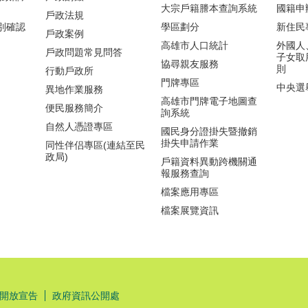
大宗戶籍謄本查詢系統
國籍申
戶政法規
別確認
學區劃分
新住民
戶政案例
高雄市人口統計
外國人
戶政問題常見問答
子女取
協尋親友服務
則
行動戶政所
門牌專區
中央選
異地作業服務
高雄市門牌電子地圖查
便民服務簡介
詢系統
自然人憑證專區
國民身分證掛失暨撤銷
掛失申請作業
同性伴侣專區(連結至民
政局)
戶籍資料異動跨機關通
報服務查詢
檔案應用專區
檔案展覽資訊
開放宣告
政府資訊公開處