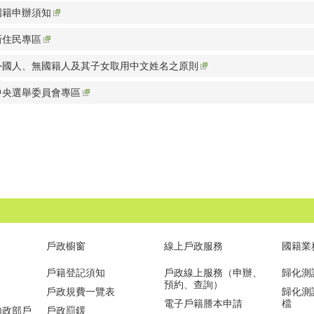
國籍申辦須知
新住民專區
外國人、無國籍人及其子女取用中文姓名之原則
中央選舉委員會專區
戶政櫥窗
線上戶政服務
國籍業
戶籍登記須知
戶政線上服務（申辦、
歸化測
預約、查詢）
戶政規費一覽表
歸化測試
電子戶籍謄本申請
檔
內政部戶
戶政罰鍰