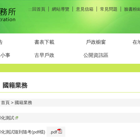
回首頁
網站導覽
意見信箱
常見問題
臉書粉
:::
告
書表下載
戶政櫥窗
在
大小事
古早戶政
公開資訊區
國籍業務
首頁
國籍業務
歸化測試
歸化測試隨到隨考(pdf檔)
.pdf