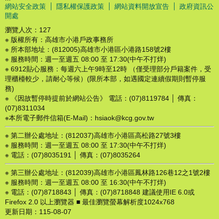
網站安全政策
隱私權保護政策
網站資料開放宣告
政府資訊公
開處
瀏覽人次：
127
※ 版權所有：高雄市小港戶政事務所
※ 所本部地址：(812005)高雄市小港區小港路158號2樓
※ 服務時間：週一至週五 08:00 至 17:30(中午不打烊)
※ 6912貼心服務：每週六上午9時至12時 （僅受理部分戶籍案件，受
理櫃檯較少，請耐心等候）(限所本部，如遇國定連續假期則暫停服
務)
※ 《因故暫停時提前於網站公告》 電話：(07)8119784 │ 傳真：
(07)8311034
※本所電子郵件信箱(E-Mail)：hsiaok@kcg.gov.tw
※ 第二辦公處地址：(812037)高雄市小港區高松路27號3樓
※ 服務時間：週一至週五 08:00 至 17:30(中午不打烊)
※ 電話：(07)8035191 │ 傳真：(07)8035264
※ 第三辦公處地址：(812039)高雄市小港區鳳林路126巷12之1號2樓
※ 服務時間：週一至週五 08:00 至 16:30(中午不打烊)
※ 電話：(07)8718843 │ 傳真：(07)8718848 建議使用IE 6.0或
Firefox 2.0 以上瀏覽器 ■ 最佳瀏覽螢幕解析度1024x768
更新日期：
115-08-07