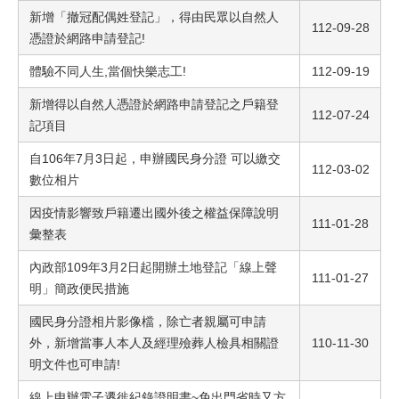
新增「撤冠配偶姓登記」，得由民眾以自然人
112-09-28
憑證於網路申請登記!
體驗不同人生,當個快樂志工!
112-09-19
新增得以自然人憑證於網路申請登記之戶籍登
112-07-24
記項目
自106年7月3日起，申辦國民身分證 可以繳交
112-03-02
數位相片
因疫情影響致戶籍遷出國外後之權益保障說明
111-01-28
彙整表
內政部109年3月2日起開辦土地登記「線上聲
111-01-27
明」簡政便民措施
國民身分證相片影像檔，除亡者親屬可申請
外，新增當事人本人及經理殮葬人檢具相關證
110-11-30
明文件也可申請!
線上申辦電子遷徙紀錄證明書~免出門省時又方