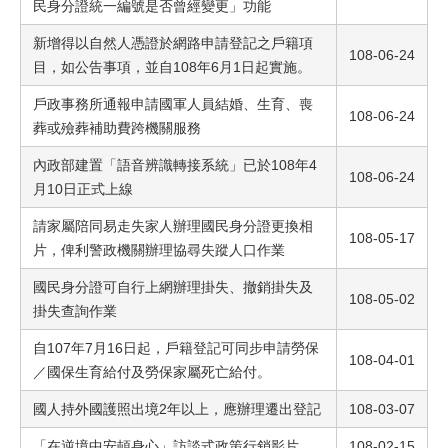
民身分證統一編號是否曾經變更」功能
新增得以自然人憑證於網路申請登記之戶籍項
108-06-24
目，如公告事項，並自108年6月1日起實施。
戶政事務所通報申請國軍人員結婚、生育、喪
108-06-24
葬或殮葬補助費跨機關服務
內政部建置「語音辨識轉接系統」已於108年4
108-06-24
月10日正式上線
請家屬陪同易走失家人辦理國民身分證更換相
108-05-17
片，俾利警政機關辦理協尋失蹤人口作業
國民身分證可自行上網辦理掛失、撤銷掛失及
108-05-02
掛失查詢作業
自107年7月16日起，戶籍登記可同步申請勞保
108-04-01
／國保生育給付及勞保家屬死亡給付。
國人持外國護照出境2年以上，應辦理遷出登記
108-03-07
「在逆境中安頓身心」訪談式政策行銷影片
108-02-15