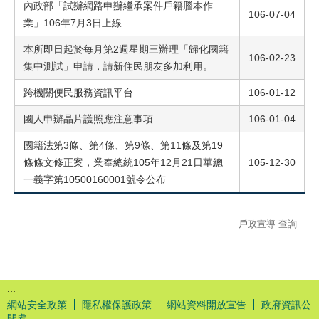
內政部「試辦網路申辦繼承案件戶籍謄本作
106-07-04
業」106年7月3日上線
本所即日起於每月第2週星期三辦理「歸化國籍
106-02-23
集中測試」申請，請新住民朋友多加利用。
跨機關便民服務資訊平台
106-01-12
國人申辦晶片護照應注意事項
106-01-04
國籍法第3條、第4條、第9條、第11條及第19
條條文修正案，業奉總統105年12月21日華總
105-12-30
一義字第10500160001號令公布
戶政宣導 查詢
:::
網站安全政策
隱私權保護政策
網站資料開放宣告
政府資訊公
開處