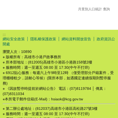
月里別人口統計 查詢
:::
網站安全政策
隱私權保護政策
網站資料開放宣告
政府資訊公
開處
瀏覽人次：
10890
※ 版權所有：高雄市小港戶政事務所
※ 所本部地址：(812005)高雄市小港區小港路158號2樓
※ 服務時間：週一至週五 08:00 至 17:30(中午不打烊)
※ 6912貼心服務：每週六上午9時至12時 （僅受理部分戶籍案件，受
理櫃檯較少，請耐心等候）(限所本部，如遇國定連續假期則暫停服
務)
※ 《因故暫停時提前於網站公告》 電話：(07)8119784 │ 傳真：
(07)8311034
※本所電子郵件信箱(E-Mail)：hsiaok@kcg.gov.tw
※ 第二辦公處地址：(812037)高雄市小港區高松路27號3樓
※ 服務時間：週一至週五 08:00 至 17:30(中午不打烊)